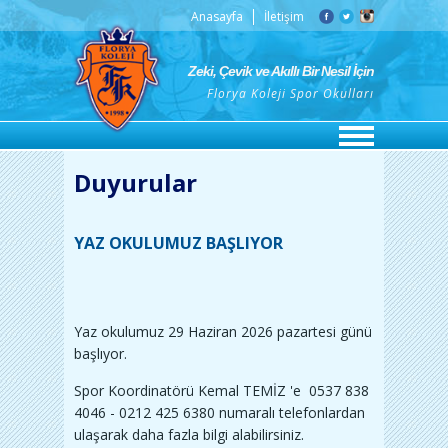
Anasayfa
İletişim
Zeki, Çevik ve Akıllı Bir Nesil İçin
Florya Koleji Spor Okulları
Duyurular
YAZ OKULUMUZ BAŞLIYOR
Yaz okulumuz 29 Haziran 2026 pazartesi günü
başlıyor.
Spor Koordinatörü Kemal TEMİZ 'e 0537 838
4046 - 0212 425 6380 numaralı telefonlardan
ulaşarak daha fazla bilgi alabilirsiniz.